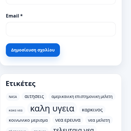
Email
*
Ετικέτες
αιτησεις
αμερικανικη επιστημονικη μελετη
NASA
καλη υγεια
καρκινος
κακα νεα
νεα ερευνα
κοινωνικο μερισμα
νεα μελετη
τελευταια νεα